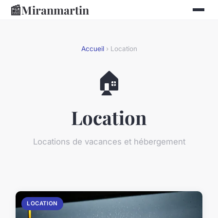
📰
Miranmartin
Accueil
› Location
🏠
Location
Locations de vacances et hébergement
LOCATION