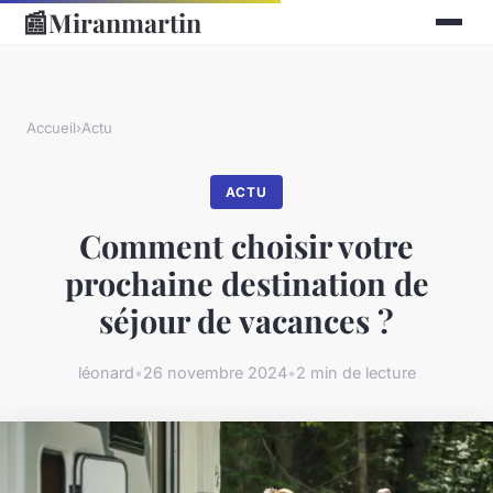
📰
Miranmartin
Accueil
›
Actu
ACTU
Comment choisir votre
prochaine destination de
séjour de vacances ?
léonard
•
26 novembre 2024
•
2 min de lecture