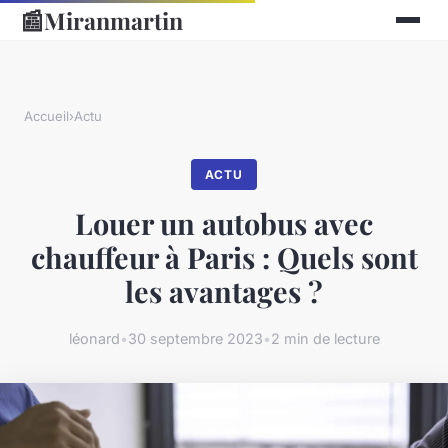
📰
Miranmartin
Accueil
›
Actu
ACTU
Louer un autobus avec
chauffeur à Paris : Quels sont
les avantages ?
léonard
•
30 septembre 2023
•
2 min de lecture