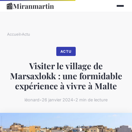
📰
Miranmartin
Accueil
›
Actu
ACTU
Visiter le village de
Marsaxlokk : une formidable
expérience à vivre à Malte
léonard
•
26 janvier 2024
•
2 min de lecture